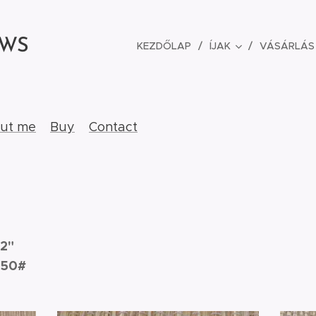
OWS
KEZDŐLAP
ÍJAK
VÁSÁRLÁS
ut me
Buy
Contact
32"
 50
#