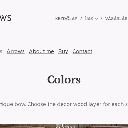
OWS
KEZDŐLAP
ÍJAK
VÁSÁRLÁS
rs
Arrows
About me
Buy
Contact
Colors
nique bow. Choose the decor wood layer for each s