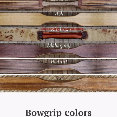
c
Bowgrip
olors