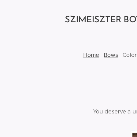
SZIMEISZTER B
Home
Bows
Colo
You deserve a u